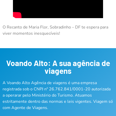
O Recanto de Maria Flor, Sobradinho – DF te espera para
viver momentos inesquecíveis!
Voando Alto: A sua agência de
viagens
A Voando Alto Agência de viagens é uma empresa
registrada sob o CNPJ nº 26.762.841/0001-20 autorizada
a operarar pelo Ministério do Turismo. Atuamos
estritamente dentro das normas e leis vigentes. Viagem só
com Agente de Viagens.