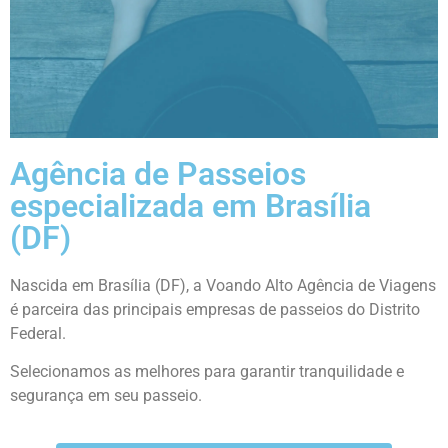
Agência de Passeios
Passeios para Todos
especializada em Brasília
(DF)
A Voando Alto organiza passeios
especiais para você e sua
família/amigos.
Nascida em Brasília (DF), a Voando Alto Agência de Viagens
é parceira das principais empresas de passeios do Distrito
Saiba Mais
Federal.
Selecionamos as melhores para garantir tranquilidade e
segurança em seu passeio.