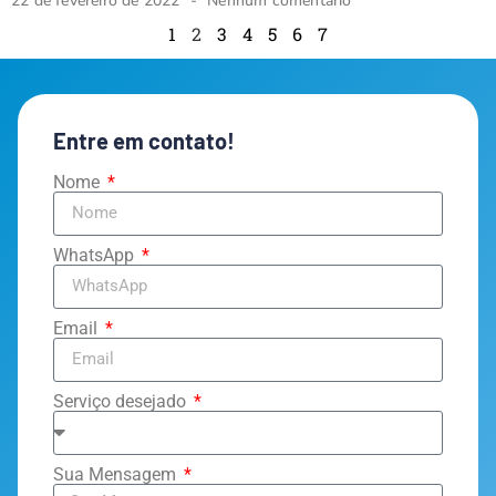
22 de fevereiro de 2022
Nenhum comentário
1
2
3
4
5
6
7
Entre em contato!
Nome
WhatsApp
Email
Serviço desejado
Sua Mensagem