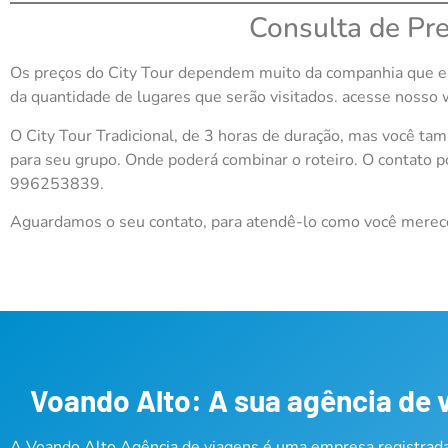
Consulta de Pr
Os preços do City Tour dependem muito da companhia que es
da quantidade de lugares que serão visitados. acesse nos
O City Tour Tradicional, de 3 horas de duração, mas você ta
para seu grupo. Onde poderá combinar o roteiro. O contato p
996253839.
Aguardamos o seu contato, para atendê-lo como você merec
Voando Alto: A sua agência de 
A Voando Alto Agência de viagens é uma empresa registrada