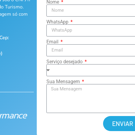
Nome
do Turismo.
iagem só com
WhatsApp
 Cep:
Email
e)
Serviço desejado
Sua Mensagem
ENVIAR