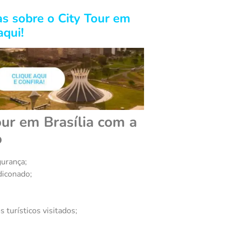
as sobre o City Tour em
aqui!
our em Brasília com a
o
gurança;
diconado;
 turísticos visitados;